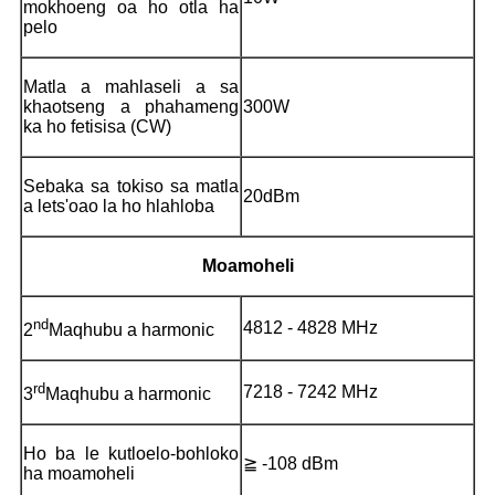
mokhoeng oa ho otla ha
pelo
Matla a mahlaseli a sa
khaotseng a phahameng
300W
ka ho fetisisa (CW)
Sebaka sa tokiso sa matla
20dBm
a lets'oao la ho hlahloba
Moamoheli
nd
4812 - 4828 MHz
2
Maqhubu a harmonic
rd
7218 - 7242 MHz
3
Maqhubu a harmonic
Ho ba le kutloelo-bohloko
≧ -108 dBm
ha moamoheli