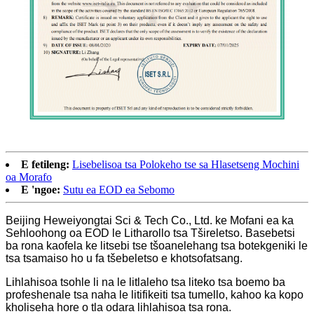
E fetileng:
Lisebelisoa tsa Polokeho tse sa Hlasetseng Mochini
oa Morafo
E 'ngoe:
Sutu ea EOD ea Sebomo
Beijing Heweiyongtai Sci & Tech Co., Ltd. ke Mofani ea ka
Sehloohong oa EOD le Litharollo tsa Tšireletso. Basebetsi
ba rona kaofela ke litsebi tse tšoanelehang tsa botekgeniki le
tsa tsamaiso ho u fa tšebeletso e khotsofatsang.
Lihlahisoa tsohle li na le litlaleho tsa liteko tsa boemo ba
profeshenale tsa naha le litifikeiti tsa tumello, kahoo ka kopo
kholiseha hore o tla odara lihlahisoa tsa rona.