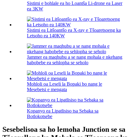
Sistimi e bohlale ea ho Loantša Li-drone ea Laser
ea 3KW
Sistimi ea Litšoantšo ea X-ray e Tšoaretsoeng ka
Letsoho ea 140KW
Jammer ea maqhubu a se nang mohala e nkehang
habobebe ea sehlopha se seholo
Mohloli oa Leseli la Bopaki bo nang le
Mesebetsi e mengata
Kopanyo ea Lipatlisiso tsa Sebaka sa
Botlokotsebe
Sesebelisoa sa ho lemoha Junction se sa