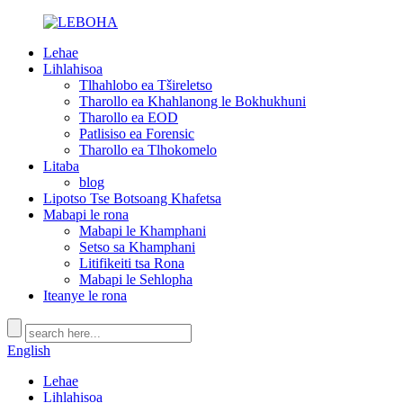
Lehae
Lihlahisoa
Tlhahlobo ea Tšireletso
Tharollo ea Khahlanong le Bokhukhuni
Tharollo ea EOD
Patlisiso ea Forensic
Tharollo ea Tlhokomelo
Litaba
blog
Lipotso Tse Botsoang Khafetsa
Mabapi le rona
Mabapi le Khamphani
Setso sa Khamphani
Litifikeiti tsa Rona
Mabapi le Sehlopha
Iteanye le rona
English
Lehae
Lihlahisoa