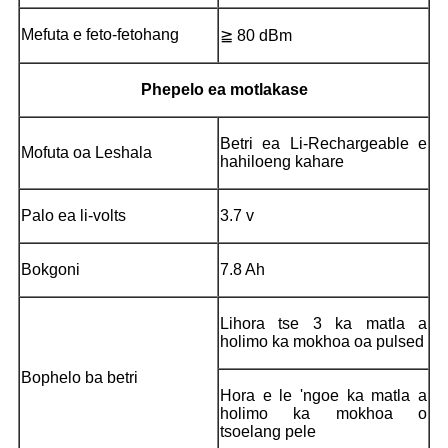
Mefuta e feto-fetohang
≧ 80 dBm
Phepelo ea motlakase
Betri ea Li-Rechargeable e
Mofuta oa Leshala
hahiloeng kahare
Palo ea li-volts
3.7 v
Bokgoni
7.8 Ah
Lihora tse 3 ka matla a
holimo ka mokhoa oa pulsed
Bophelo ba betri
Hora e le 'ngoe ka matla a
holimo ka mokhoa o
tsoelang pele