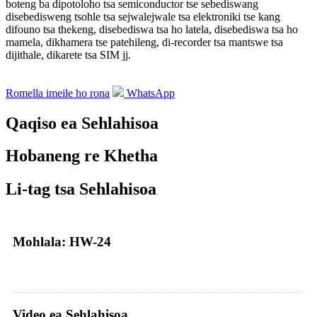
boteng ba dipotoloho tsa semiconductor tse sebediswang
disebedisweng tsohle tsa sejwalejwale tsa elektroniki tse kang
difouno tsa thekeng, disebediswa tsa ho latela, disebediswa tsa ho
mamela, dikhamera tse patehileng, di-recorder tsa mantswe tsa
dijithale, dikarete tsa SIM jj.
Romella imeile ho rona
WhatsApp
Qaqiso ea Sehlahisoa
Hobaneng re Khetha
Li-tag tsa Sehlahisoa
Mohlala: HW-24
Video ea Sehlahisoa