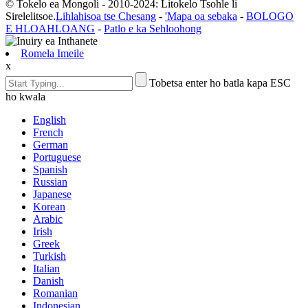
© Tokelo ea Mongoli - 2010-2024: Litokelo Tsohle li
Sirelelitsoe.
Lihlahisoa tse Chesang
-
'Mapa oa sebaka
-
BOLOGO
E HLOAHLOANG
-
Patlo e ka Sehloohong
Romela Imeile
x
Tobetsa enter ho batla kapa ESC
ho kwala
English
French
German
Portuguese
Spanish
Russian
Japanese
Korean
Arabic
Irish
Greek
Turkish
Italian
Danish
Romanian
Indonesian