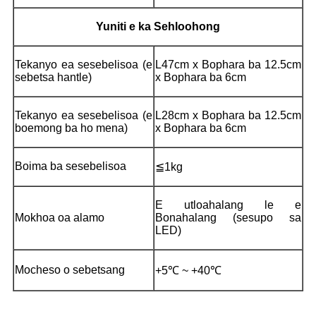
Yuniti e ka Sehloohong
Tekanyo ea sesebelisoa (e
L47cm x Bophara ba 12.5cm
sebetsa hantle)
x Bophara ba 6cm
Tekanyo ea sesebelisoa (e
L28cm x Bophara ba 12.5cm
boemong ba ho mena)
x Bophara ba 6cm
Boima ba sesebelisoa
≦1kg
E utloahalang le e
Mokhoa oa alamo
Bonahalang (sesupo sa
LED)
Mocheso o sebetsang
+5℃ ~ +40℃