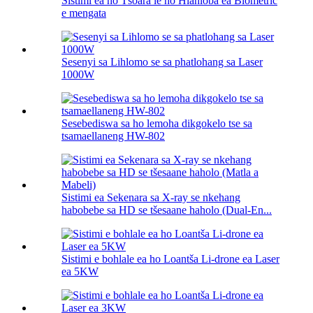
Sistimi ea ho Tšoara le ho Hlahloba ea Biometric
e mengata
Sesenyi sa Lihlomo se sa phatlohang sa Laser
1000W
Sesebediswa sa ho lemoha dikgokelo tse sa
tsamaellaneng HW-802
Sistimi ea Sekenara sa X-ray se nkehang
habobebe sa HD se tšesaane haholo (Dual-En...
Sistimi e bohlale ea ho Loantša Li-drone ea Laser
ea 5KW