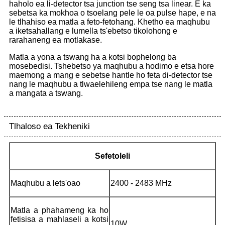
haholo ea li-detector tsa junction tse seng tsa linear. E ka
sebetsa ka mokhoa o tsoelang pele le oa pulse hape, e na
le tlhahiso ea matla a feto-fetohang. Khetho ea maqhubu
a iketsahallang e lumella ts'ebetso tikolohong e
rarahaneng ea motlakase.
Matla a yona a tswang ha a kotsi bophelong ba
mosebedisi. Tshebetso ya maqhubu a hodimo e etsa hore
maemong a mang e sebetse hantle ho feta di-detector tse
nang le maqhubu a tlwaelehileng empa tse nang le matla
a mangata a tswang.
Tlhaloso ea Tekheniki
Sefetoleli
Maqhubu a lets'oao
2400 - 2483 MHz
Matla a phahameng ka ho
fetisisa a mahlaseli a kotsi
10W