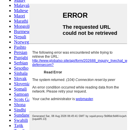
Malay
Malayalam
Maltese
Maori
Marathi
Mongolian
Burmese
Nepali
Norwegian
Pashto
Persian
Punjabi
Serbian
Sesotho
Sinhala
Slovak
Slovenian
Somali
Samoan
Scots Gaelic
Shona
Sindhi
Sundanese
Swahili
Tajik