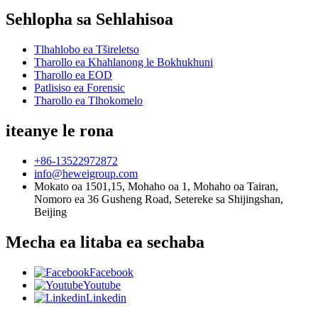
Sehlopha sa Sehlahisoa
Tlhahlobo ea Tšireletso
Tharollo ea Khahlanong le Bokhukhuni
Tharollo ea EOD
Patlisiso ea Forensic
Tharollo ea Tlhokomelo
iteanye le rona
+86-13522972872
info@heweigroup.com
Mokato oa 1501,15, Mohaho oa 1, Mohaho oa Tairan,
Nomoro ea 36 Gusheng Road, Setereke sa Shijingshan,
Beijing
Mecha ea litaba ea sechaba
Facebook
Youtube
Linkedin