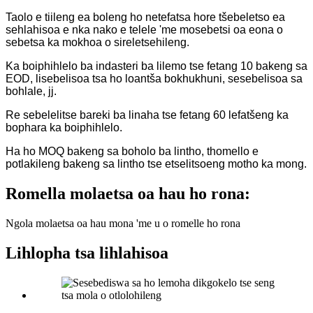
Taolo e tiileng ea boleng ho netefatsa hore tšebeletso ea
sehlahisoa e nka nako e telele 'me mosebetsi oa eona o
sebetsa ka mokhoa o sireletsehileng.
Ka boiphihlelo ba indasteri ba lilemo tse fetang 10 bakeng sa
EOD, lisebelisoa tsa ho loantša bokhukhuni, sesebelisoa sa
bohlale, jj.
Re sebelelitse bareki ba linaha tse fetang 60 lefatšeng ka
bophara ka boiphihlelo.
Ha ho MOQ bakeng sa boholo ba lintho, thomello e
potlakileng bakeng sa lintho tse etselitsoeng motho ka mong.
Romella molaetsa oa hau ho rona:
Ngola molaetsa oa hau mona 'me u o romelle ho rona
Lihlopha tsa lihlahisoa