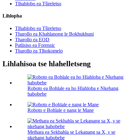
Tlhahlobo ea Tšireletso
Lihlopha
Tlhahlobo ea Tšireletso
Tharollo ea Khahlanong le Bokhukhuni
Tharollo ea EOD
Patlisiso ea Forensic
Tharollo ea Tlhokomelo
Lihlahisoa tse hlahelletseng
Roboto ea Bohlale ea ho Hlahloba e Nkehang
habobebe
Roboto e Bohlale e nang le Mane
Methara ea Sekhahla se Lekanang sa X, γ se
nkehang habobebe