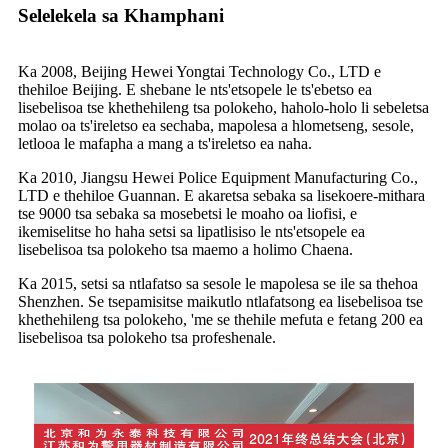
Selelekela sa Khamphani
Ka 2008, Beijing Hewei Yongtai Technology Co., LTD e
thehiloe Beijing. E shebane le nts'etsopele le ts'ebetso ea
lisebelisoa tse khethehileng tsa polokeho, haholo-holo li sebeletsa
molao oa ts'ireletso ea sechaba, mapolesa a hlometseng, sesole,
letlooa le mafapha a mang a ts'ireletso ea naha.
Ka 2010, Jiangsu Hewei Police Equipment Manufacturing Co.,
LTD e thehiloe Guannan. E akaretsa sebaka sa lisekoere-mithara
tse 9000 tsa sebaka sa mosebetsi le moaho oa liofisi, e
ikemiselitse ho haha ​​​​setsi sa lipatlisiso le nts'etsopele ea
lisebelisoa tsa polokeho tsa maemo a holimo Chaena.
Ka 2015, setsi sa ntlafatso sa sesole le mapolesa se ile sa thehoa
Shenzhen. Se tsepamisitse maikutlo ntlafatsong ea lisebelisoa tse
khethehileng tsa polokeho, 'me se thehile mefuta e fetang 200 ea
lisebelisoa tsa polokeho tsa profeshenale.