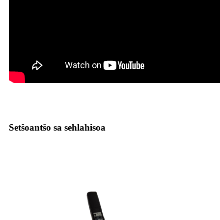
Setšoantšo sa sehlahisoa