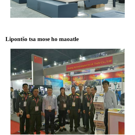
Lipontšo tsa mose ho maoatle