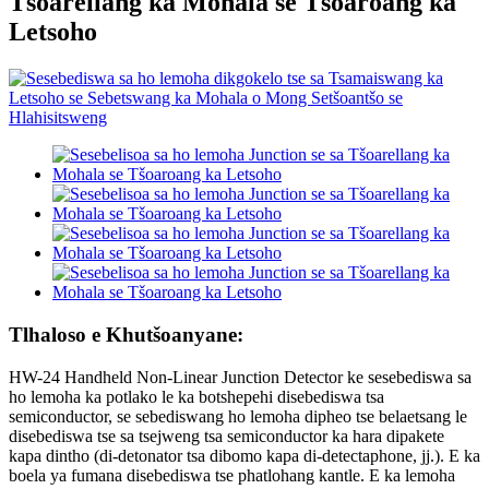
Tšoarellang ka Mohala se Tšoaroang ka
Letsoho
Tlhaloso e Khutšoanyane:
HW-24 Handheld Non-Linear Junction Detector ke sesebediswa sa
ho lemoha ka potlako le ka botshepehi disebediswa tsa
semiconductor, se sebediswang ho lemoha dipheo tse belaetsang le
disebediswa tse sa tsejweng tsa semiconductor ka hara dipakete
kapa dintho (di-detonator tsa dibomo kapa di-detectaphone, jj.). E ka
boela ya fumana disebediswa tse phatlohang kantle. E ka lemoha