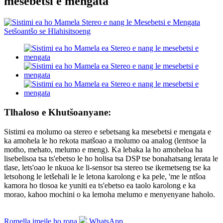
mesebetsi e mengata
Tlhaloso e Khutšoanyane:
Sistimi ea molumo oa stereo e sebetsang ka mesebetsi e mengata e
ka amohela le ho rekota matšoao a molumo oa analog (lentsoe la
motho, mehato, melumo e meng). Ka lebaka la ho amoheloa ha
lisebelisoa tsa ts'ebetso le ho holisa tsa DSP tse bonahatsang lerata le
tlase, lets'oao le nkuoa ke li-sensor tsa stereo tse ikemetseng tse ka
letsohong le letšehali le le letona karolong e ka pele, 'me le ntšoa
kamora ho tlosoa ke yuniti ea ts'ebetso ea taolo karolong e ka
morao, kahoo mochini o ka lemoha melumo e menyenyane haholo.
Romella imeile ho rona
WhatsApp