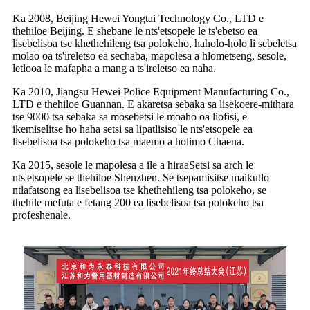
Ka 2008, Beijing Hewei Yongtai Technology Co., LTD e
thehiloe Beijing. E shebane le nts'etsopele le ts'ebetso ea
lisebelisoa tse khethehileng tsa polokeho, haholo-holo li sebeletsa
molao oa ts'ireletso ea sechaba, mapolesa a hlometseng, sesole,
letlooa le mafapha a mang a ts'ireletso ea naha.
Ka 2010, Jiangsu Hewei Police Equipment Manufacturing Co.,
LTD e thehiloe Guannan. E akaretsa sebaka sa lisekoere-mithara
tse 9000 tsa sebaka sa mosebetsi le moaho oa liofisi, e
ikemiselitse ho haha ​​​​setsi sa lipatlisiso le nts'etsopele ea
lisebelisoa tsa polokeho tsa maemo a holimo Chaena.
Ka 2015, sesole le mapolesa a ile a hira
a
Setsi sa arch le
nts'etsopele se thehiloe Shenzhen. Se tsepamisitse maikutlo
ntlafatsong ea lisebelisoa tse khethehileng tsa polokeho, se
thehile mefuta e fetang 200 ea lisebelisoa tsa polokeho tsa
profeshenale.