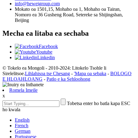
info@heweigroup.com
Mokato oa 1501,15, Mohaho oa 1, Mohaho oa Tairan,
Nomoro ea 36 Gusheng Road, Setereke sa Shijingshan,
Beijing
Mecha ea litaba ea sechaba
Facebook
Youtube
Linkedin
© Tokelo ea Mongoli - 2010-2024: Litokelo Tsohle li
Sirelelitsoe.
Lihlahisoa tse Chesang
-
'Mapa oa sebaka
-
BOLOGO
E HLOAHLOANG
-
Patlo e ka Sehloohong
Romela Imeile
x
Tobetsa enter ho batla kapa ESC
ho kwala
English
French
German
Portuguese