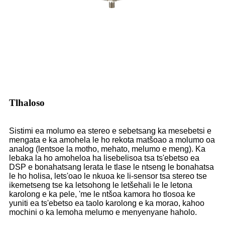
Tlhaloso
Sistimi ea molumo ea stereo e sebetsang ka mesebetsi e
mengata e ka amohela le ho rekota matšoao a molumo oa
analog (lentsoe la motho, mehato, melumo e meng). Ka
lebaka la ho amoheloa ha lisebelisoa tsa ts'ebetso ea
DSP e bonahatsang lerata le tlase le ntseng le bonahatsa
le ho holisa, lets'oao le nkuoa ke li-sensor tsa stereo tse
ikemetseng tse ka letsohong le letšehali le le letona
karolong e ka pele, 'me le ntšoa kamora ho tlosoa ke
yuniti ea ts'ebetso ea taolo karolong e ka morao, kahoo
mochini o ka lemoha melumo e menyenyane haholo.