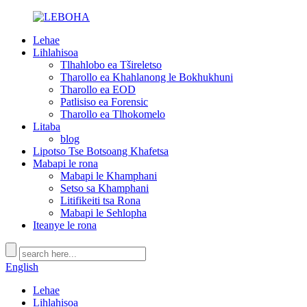
Lehae
Lihlahisoa
Tlhahlobo ea Tšireletso
Tharollo ea Khahlanong le Bokhukhuni
Tharollo ea EOD
Patlisiso ea Forensic
Tharollo ea Tlhokomelo
Litaba
blog
Lipotso Tse Botsoang Khafetsa
Mabapi le rona
Mabapi le Khamphani
Setso sa Khamphani
Litifikeiti tsa Rona
Mabapi le Sehlopha
Iteanye le rona
English
Lehae
Lihlahisoa