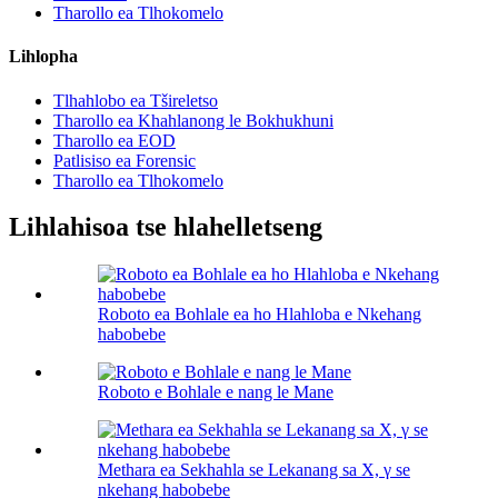
Tharollo ea Tlhokomelo
Lihlopha
Tlhahlobo ea Tšireletso
Tharollo ea Khahlanong le Bokhukhuni
Tharollo ea EOD
Patlisiso ea Forensic
Tharollo ea Tlhokomelo
Lihlahisoa tse hlahelletseng
Roboto ea Bohlale ea ho Hlahloba e Nkehang
habobebe
Roboto e Bohlale e nang le Mane
Methara ea Sekhahla se Lekanang sa X, γ se
nkehang habobebe