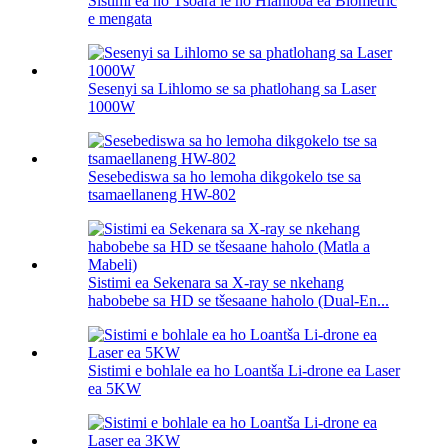
Sistimi ea ho Tšoara le ho Hlahloba ea Biometric
e mengata
Sesenyi sa Lihlomo se sa phatlohang sa Laser
1000W
Sesebediswa sa ho lemoha dikgokelo tse sa
tsamaellaneng HW-802
Sistimi ea Sekenara sa X-ray se nkehang
habobebe sa HD se tšesaane haholo (Dual-En...
Sistimi e bohlale ea ho Loantša Li-drone ea Laser
ea 5KW