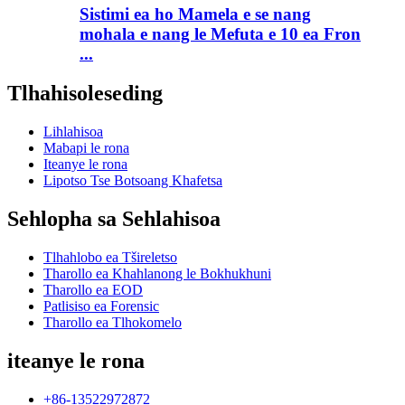
Sistimi ea ho Mamela e se nang
mohala e nang le Mefuta e 10 ea Fron
...
Tlhahisoleseding
Lihlahisoa
Mabapi le rona
Iteanye le rona
Lipotso Tse Botsoang Khafetsa
Sehlopha sa Sehlahisoa
Tlhahlobo ea Tšireletso
Tharollo ea Khahlanong le Bokhukhuni
Tharollo ea EOD
Patlisiso ea Forensic
Tharollo ea Tlhokomelo
iteanye le rona
+86-13522972872