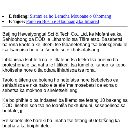
E fetileng:
Sistimi ea ho Lemoha Mouoane o Qhomang
E 'ngoe:
Pono ea Bosiu e Hloohoang ka Infrared
Beijing Heweiyongtai Sci & Tech Co., Ltd. ke Mofani ea ka
Sehloohong oa EOD le Litharollo tsa Tšireletso. Basebetsi
ba rona kaofela ke litsebi tse tšoanelehang tsa botekgeniki le
tsa tsamaiso ho u fa tšebeletso e khotsofatsang.
Lihlahisoa tsohle li na le litlaleho tsa liteko tsa boemo ba
profeshenale tsa naha le litifikeiti tsa tumello, kahoo ka kopo
kholiseha hore o tla odara lihlahisoa tsa rona.
Taolo e tiileng ea boleng ho netefatsa hore tšebeletso ea
sehlahisoa e nka nako e telele 'me mosebetsi oa eona o
sebetsa ka mokhoa o sireletsehileng.
Ka boiphihlelo ba indasteri ba lilemo tse fetang 10 bakeng sa
EOD, lisebelisoa tsa ho loantša bokhukhuni, sesebelisoa sa
bohlale, jj.
Re sebelelitse bareki ba linaha tse fetang 60 lefatšeng ka
bophara ka boiphihlelo.