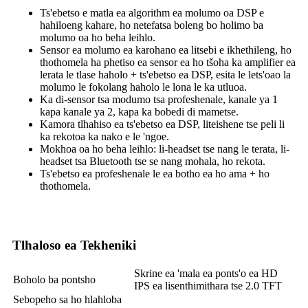
Ts'ebetso e matla ea algorithm ea molumo oa DSP e
hahiloeng kahare, ho netefatsa boleng bo holimo ba
molumo oa ho beha leihlo.
Sensor ea molumo ea karohano ea litsebi e ikhethileng, ho
thothomela ha phetiso ea sensor ea ho tšoha ka amplifier ea
lerata le tlase haholo + ts'ebetso ea DSP, esita le lets'oao la
molumo le fokolang haholo le lona le ka utluoa.
Ka di-sensor tsa modumo tsa profeshenale, kanale ya 1
kapa kanale ya 2, kapa ka bobedi di mametse.
Kamora tlhahiso ea ts'ebetso ea DSP, liteishene tse peli li
ka rekotoa ka nako e le 'ngoe.
Mokhoa oa ho beha leihlo: li-headset tse nang le terata, li-
headset tsa Bluetooth tse se nang mohala, ho rekota.
Ts'ebetso ea profeshenale le ea botho ea ho ama + ho
thothomela.
Tlhaloso ea Tekheniki
Skrine ea 'mala ea ponts'o ea HD
Boholo ba pontsho
IPS ea lisenthimithara tse 2.0 TFT
Sebopeho sa ho hlahloba