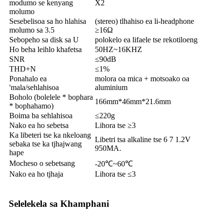
modumo se kenyang
X2
molumo
Sesebelisoa sa ho hlahisa
(stereo) tlhahiso ea li-headphone
molumo sa 3.5
≥16Ω
Sebopeho sa disk sa U
polokelo ea lifaele tse rekotiloeng
Ho beha leihlo khafetsa
50HZ~16KHZ
SNR
≤90dB
THD+N
≤1%
Ponahalo ea
molora oa mica + motsoako oa
'mala/sehlahisoa
aluminium
Boholo (bolelele * bophara
166mm*46mm*21.6mm
* bophahamo)
Boima ba sehlahisoa
≤220g
Nako ea ho sebetsa
Lihora tse ≥3
Ka libeteri tse ka nkeloang
Libetri tsa alkaline tse 6 7 1.2V
sebaka tse ka tjhajwang
950MA.
hape
Mocheso o sebetsang
-20℃~60℃
Nako ea ho tjhaja
Lihora tse ≤3
Selelekela sa Khamphani