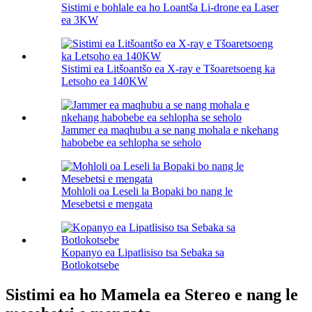
Sistimi e bohlale ea ho Loantša Li-drone ea Laser
ea 3KW
Sistimi ea Litšoantšo ea X-ray e Tšoaretsoeng ka
Letsoho ea 140KW
Jammer ea maqhubu a se nang mohala e nkehang
habobebe ea sehlopha se seholo
Mohloli oa Leseli la Bopaki bo nang le
Mesebetsi e mengata
Kopanyo ea Lipatlisiso tsa Sebaka sa
Botlokotsebe
Sistimi ea ho Mamela ea Stereo e nang le