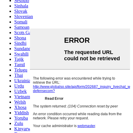
Sesotho
Sinhala
Slovak
Slovenian
Somali
Samoan
Scots Gaelic
Shona
Sindhi
Sundanese
Swahili
Tajik
Tamil
Telugu
Thai
Ukrainian
Urdu
Uzbek
Vietnamese
Welsh
Xhosa
Yiddish
Yoruba
Zulu
Kinyarwanda