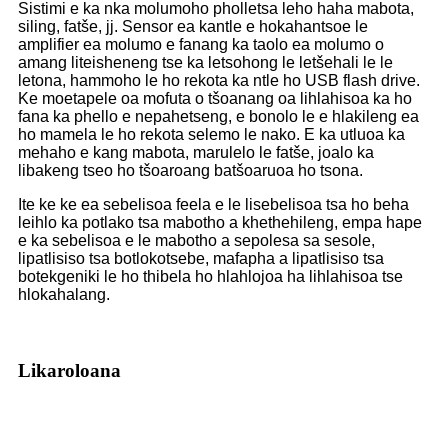
Sistimi e ka nka molumo
ho pholletsa le
ho haha ​​mabota,
siling, fatše, jj. Sensor ea kantle e hokahantsoe le
amplifier ea molumo e fanang ka taolo ea molumo o
amang liteisheneng tse ka letsohong le letšehali le le
letona, hammoho le ho rekota ka ntle ho USB flash drive.
Ke moetapele oa mofuta o tšoanang oa lihlahisoa ka ho
fana ka phello e nepahetseng, e bonolo le e hlakileng ea
ho mamela le ho rekota selemo le nako. E ka utluoa ka
mehaho e kang mabota, marulelo le fatše, joalo ka
libakeng tseo ho tšoaroang batšoaruoa ho tsona.
It
e ke ke ea sebelisoa feela e le lisebelisoa tsa ho beha
leihlo ka potlako tsa mabotho a khethehileng, empa hape
e ka sebelisoa e le mabotho a sepolesa sa sesole,
lipatlisiso tsa botlokotsebe, mafapha a lipatlisiso tsa
botekgeniki le ho thibela ho hlahlojoa ha lihlahisoa tse
hlokahalang.
Likaroloana