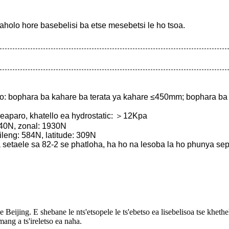
holo hore basebelisi ba etse mesebetsi le ho tsoa.
mo: bophara ba kahare ba terata ya kahare ≤450mm; bophara ba
seaparo, khatello ea hydrostatic: ＞12Kpa
3040N, zonal: 1930N
ileng: 584N, latitude: 309N
 setaele sa 82-2 se phatloha, ha ho na lesoba la ho phunya se
jing. E shebane le nts'etsopele le ts'ebetso ea lisebelisoa tse khetheh
ang a ts'ireletso ea naha.