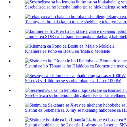
Sesebelisoa sa ho lemoha lintho tse sa hlokahaleng se se
Tekanyo ea ho bala ka ho toba e shebileng tekanyo ea ma
Jammer ea SDR ea Li-band tse ngata e nkehang habobe
Khamera ea Pono ea Bosiu ea 'Mala o Molelele
Sistimi ea ho Tšoara le ho Hlahloba ea Biometric e meng
Sesenyi sa Lihlomo se sa phatlohang sa Laser 1000W
Sesebediswa sa ho lemoha dikgokelo tse sa tsamaellan
Sistimi ea Sekenara sa X-ray se nkehang habobebe sa HD
Sistimi e bohlale ea ho Loantša Li-drone ea Laser ea 5