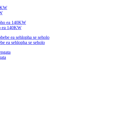
KW
oho ea 140KW
e ea sehlopha se seholo
gata