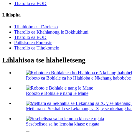
Tharollo ea EOD
Lihlopha
Tlhahlobo ea Tšireletso
Tharollo ea Khahlanong le Bokhukhuni
Tharollo ea EOD
Patlisiso ea Forensic
Tharollo ea Tlhokomelo
Lihlahisoa tse hlahelletseng
Roboto ea Bohlale ea ho Hlahloba e Nkehang habobebe
Roboto e Bohlale e nang le Mane
Methara ea Sekhahla se Lekanang sa X, γ se nkehang h
Sesebelisoa sa ho lemoha khase e ngata