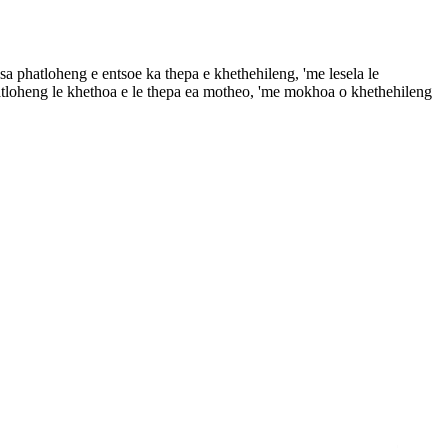
sa phatloheng e entsoe ka thepa e khethehileng, 'me lesela le
phatloheng le khethoa e le thepa ea motheo, 'me mokhoa o khethehileng