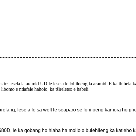
stic
: lesela la aramid UD le lesela le lohiloeng la aramid. E ka thibela
 libomo e ntlafale haholo, ka tšireletso e habeli.
arelang, lesela le sa weft le seaparo se lohiloeng kamora ho ph
 1680D, le ka qobang ho hlaha ha mollo o bulehileng ka katleho 