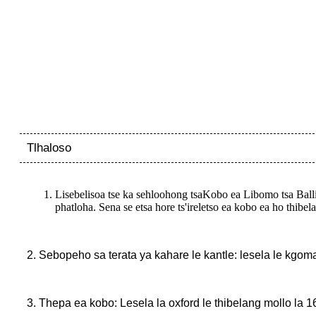
Tlhaloso
Lisebelisoa tse ka sehloohong tsa
Kobo ea Libomo tsa Balli
phatloha. Sena se etsa hore ts'ireletso ea kobo ea ho thibela
2. Sebopeho sa terata ya kahare le kantle: lesela le kgom
3. Thepa ea kobo: Lesela la oxford le thibelang mollo la