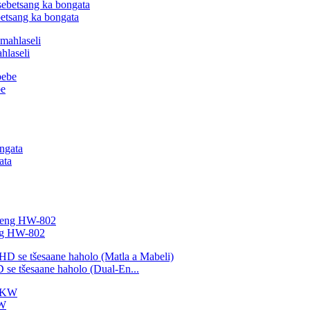
betsang ka bongata
hlaseli
be
ata
eng HW-802
 se tšesaane haholo (Dual-En...
KW