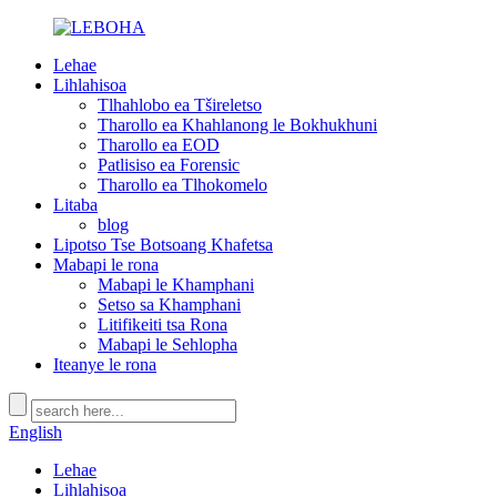
Lehae
Lihlahisoa
Tlhahlobo ea Tšireletso
Tharollo ea Khahlanong le Bokhukhuni
Tharollo ea EOD
Patlisiso ea Forensic
Tharollo ea Tlhokomelo
Litaba
blog
Lipotso Tse Botsoang Khafetsa
Mabapi le rona
Mabapi le Khamphani
Setso sa Khamphani
Litifikeiti tsa Rona
Mabapi le Sehlopha
Iteanye le rona
English
Lehae
Lihlahisoa