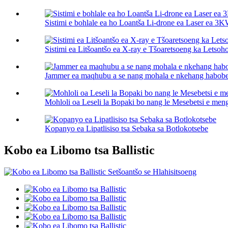
Sistimi e bohlale ea ho Loantša Li-drone ea Laser ea 3
Sistimi ea Litšoantšo ea X-ray e Tšoaretsoeng ka Lets
Jammer ea maqhubu a se nang mohala e nkehang habobeb
Mohloli oa Leseli la Bopaki bo nang le Mesebetsi e men
Kopanyo ea Lipatlisiso tsa Sebaka sa Botlokotsebe
Kobo ea Libomo tsa Ballistic