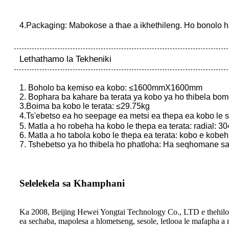
4.Packaging: Mabokose a thae a ikhethileng. Ho bonolo ha
Lethathamo la Tekheniki
1. Boholo ba kemiso ea kobo: ≤1600mmX1600mm
2. Bophara ba kahare ba terata ya kobo ya ho thibela bo
3.Boima ba kobo le terata: ≤29.75kg
4.Ts'ebetso ea ho seepage ea metsi ea thepa ea kobo le 
5. Matla a ho robeha ha kobo le thepa ea terata: radial: 
6. Matla a ho tabola kobo le thepa ea terata: kobo e kobeh
7. Tshebetso ya ho thibela ho phatloha: Ha seqhomane sa
Selelekela sa Khamphani
Ka 2008, Beijing Hewei Yongtai Technology Co., LTD e thehiloe Bei
ea sechaba, mapolesa a hlometseng, sesole, letlooa le mafapha a m