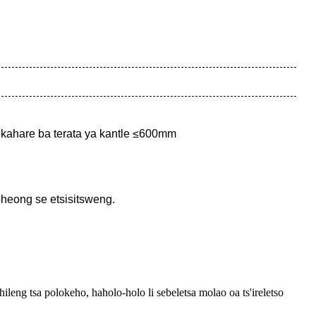
 kahare ba terata ya kantle ≤600mm
pheong se etsisitsweng.
ileng tsa polokeho, haholo-holo li sebeletsa molao oa ts'ireletso