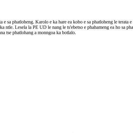
a e sa phatloheng. Karolo e ka hare ea kobo e sa phatloheng le terata e 
 la ka ntle. Lesela la PE UD le nang le ts'ebetso e phahameng ea ho sa 
ana tse phatlohang a monngoa ka botlalo.