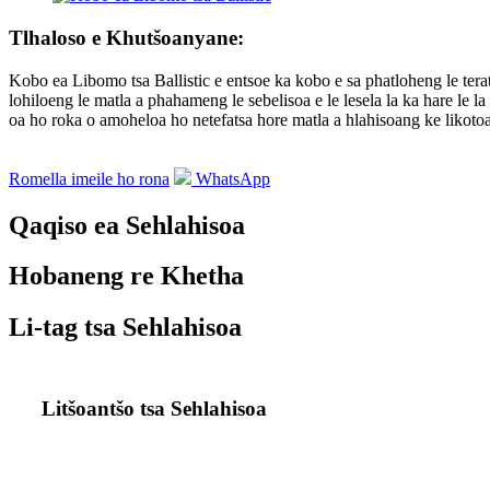
Tlhaloso e Khutšoanyane:
Kobo ea Libomo tsa Ballistic e entsoe ka kobo e sa phatloheng le terat
lohiloeng le matla a phahameng le sebelisoa e le lesela la ka hare le
oa ho roka o amoheloa ho netefatsa hore matla a hlahisoang ke likoto
Romella imeile ho rona
WhatsApp
Qaqiso ea Sehlahisoa
Hobaneng re Khetha
Li-tag tsa Sehlahisoa
Litšoantšo tsa Sehlahisoa